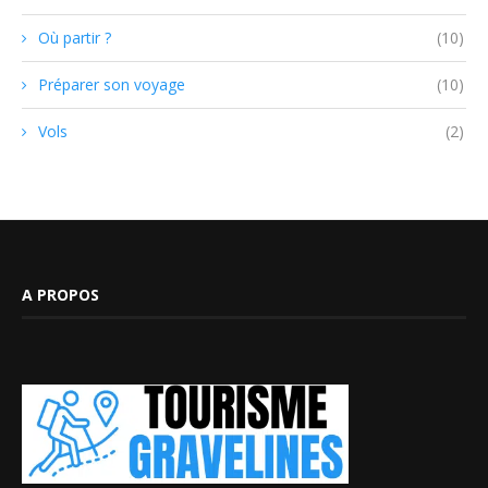
Où partir ?
(10)
Préparer son voyage
(10)
Vols
(2)
A PROPOS