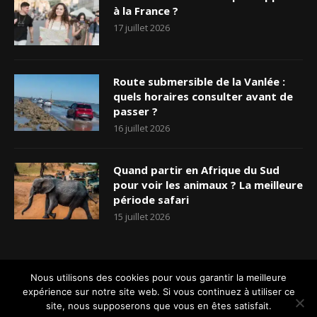
à la France ?
17 juillet 2026
Route submersible de la Vanlée :
quels horaires consulter avant de
passer ?
16 juillet 2026
Quand partir en Afrique du Sud
pour voir les animaux ? La meilleure
période safari
15 juillet 2026
Nous utilisons des cookies pour vous garantir la meilleure
Accueil
Qui sommes-nous ?
Nos rédacteurs
Contact
expérience sur notre site web. Si vous continuez à utiliser ce
Plan dus site
Mentions légales
Connexion
Inscription
site, nous supposerons que vous en êtes satisfait.