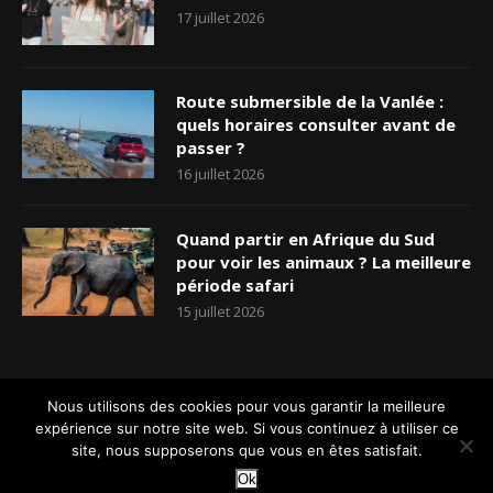
17 juillet 2026
Route submersible de la Vanlée :
quels horaires consulter avant de
passer ?
16 juillet 2026
Quand partir en Afrique du Sud
pour voir les animaux ? La meilleure
période safari
15 juillet 2026
Nous utilisons des cookies pour vous garantir la meilleure
Accueil
Qui sommes-nous ?
Nos rédacteurs
Contact
expérience sur notre site web. Si vous continuez à utiliser ce
Plan dus site
Mentions légales
Connexion
Inscription
site, nous supposerons que vous en êtes satisfait.
Ok
@2024 - Tous droits réservés. Conçu et développé par
@Tourisme Gravelines