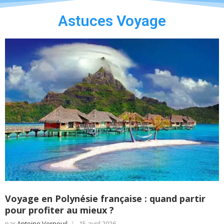
Astuces Voyage
Voyage en Polynésie française : quand partir
pour profiter au mieux ?
par
Antoine Verneuil
15 avril 2026