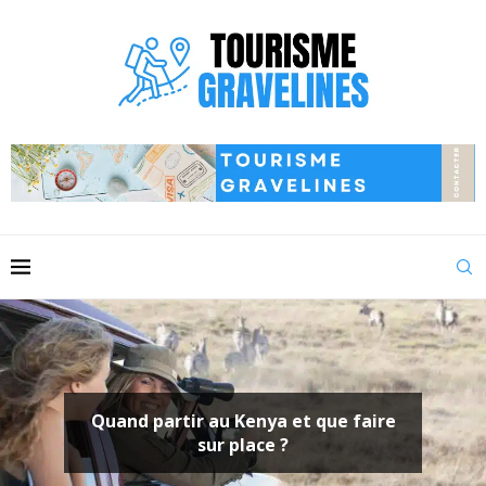
 au Kenya et que faire
Où se trouve
sur place ?