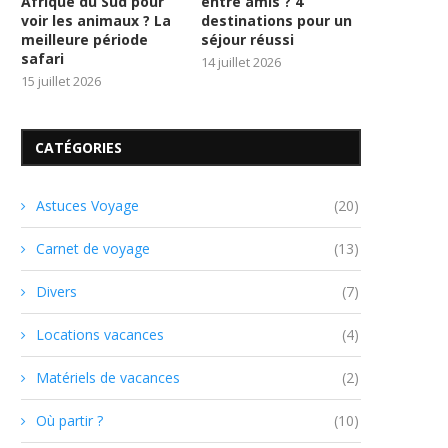
Afrique du Sud pour
entre amis ? 4
voir les animaux ? La
destinations pour un
meilleure période
séjour réussi
safari
14 juillet 2026
15 juillet 2026
CATÉGORIES
Astuces Voyage
(20)
Carnet de voyage
(13)
Divers
(7)
Locations vacances
(4)
Matériels de vacances
(2)
Où partir ?
(10)