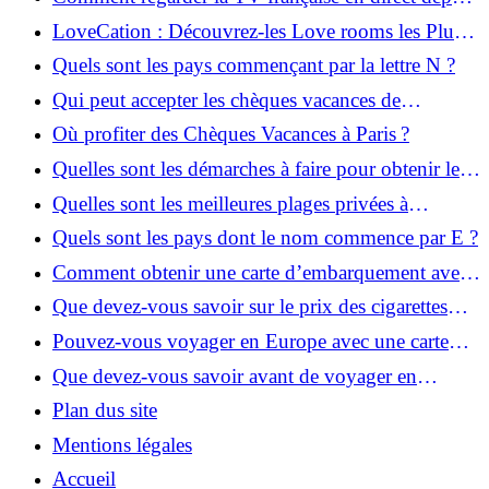
l'étranger ?
LoveCation : Découvrez-les Love rooms les Plus
intimes en France
Quels sont les pays commençant par la lettre N ?
Qui peut accepter les chèques vacances de
l’ANCV ?
Où profiter des Chèques Vacances à Paris ?
Quelles sont les démarches à faire pour obtenir le
visa électronique pour l’Inde ?
Quelles sont les meilleures plages privées à
Théoule-sur-Mer ?
Quels sont les pays dont le nom commence par E ?
Comment obtenir une carte d’embarquement avec
Air France ?
Que devez-vous savoir sur le prix des cigarettes
avant de partir en Italie ?
Pouvez-vous voyager en Europe avec une carte
d’identité périmée ?
Que devez-vous savoir avant de voyager en
Espagne avec une carte d’identité périmée ?
Plan dus site
Mentions légales
Accueil