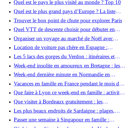
Quel est le pays le plus visité au monde ? Top 10
Quel est le plus grand pays d’Europe ? La liste
complète
Trouver le bon point de chute pour explorer Paris
Quel VTT de descente choisir pour débuter en
montagne ? Nos conseils pour bien commencer
Organiser un voyage au marché de Noël avec
transport inclus à Strasbourg
Location de voiture pas chère en Espagne :
conditions et astuces pour économiser
Les 5 lacs des gorges du Verdon : itinéraires et
activités à ne pas manquer
Week-end insolite en amoureux en Bretagne : les
meilleures idées pour un séjour unique
Week-end dernière minute en Normandie en
famille : les offres à saisir maintenant
Vacances en famille en France pendant le mois de
février : les meilleures destinations à explorer
Que faire à Lyon ce week-end en famille : activités
et sorties à ne pas manquer
Que visiter à Bordeaux gratuitement : les
incontournables à zéro euro
Les plus beaux endroits de Sardaigne : plages,
villages et trésors cachés
Passer une semaine à Singapour en famille :
programme et bons plans pour un séjour réussi