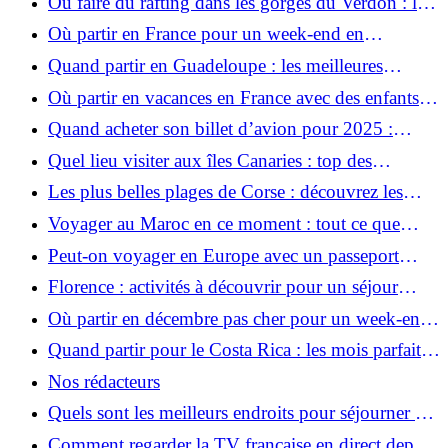
Où faire du rafting dans les gorges du Verdon : les
meilleurs spots pour l’aventure
Où partir en France pour un week-end en
amoureux : destinations romantiques à ne pas
Quand partir en Guadeloupe : les meilleures
manquer
périodes pour profiter du soleil et éviter la pluie
Où partir en vacances en France avec des enfants :
idées pour un séjour magique
Quand acheter son billet d’avion pour 2025 :
astuces pour payer moins cher vos vols
Quel lieu visiter aux îles Canaries : top des
merveilleux endroits à explorer cette année
Les plus belles plages de Corse : découvrez les
joyaux cachés de l’île de Beauté
Voyager au Maroc en ce moment : tout ce que
vous devez savoir avant de partir
Peut-on voyager en Europe avec un passeport
périmé ? Ce que vous devez savoir
Florence : activités à découvrir pour un séjour
culturel et inoubliable
Où partir en décembre pas cher pour un week-end :
destinations à petit budget
Quand partir pour le Costa Rica : les mois parfaits
pour découvrir ce paradis tropical
Nos rédacteurs
Quels sont les meilleurs endroits pour séjourner à
Gravelines, dans le nord de la France ?
Comment regarder la TV française en direct depuis