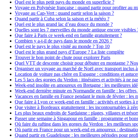
Quel est le plus petit pays du monde en superficie ?
Voyage en Polynésie française : quand partir pour profiter au m
Voyage au Cap-Vert : quand partir selon la saison ?
Quand partir à Cuba selon la saison et la météo ?
Quel est le plus grand lac d’eau douce du monde ?
Quelles sont les 7 merveilles du monde antique encore visibles 
Que faire à Paris ce week-end en famille gratuitement ?
Combien y a-t-il de pays dans le monde en 2026 ?
Quel est le pays le plus visité au monde ? Top 10
Quel est le plus grand pays d’Europe ? La liste complète
Trouver le bon point de chute pour explorer Paris
Quel VTT de descente choisir pour débuter en montagne ? Nos
Organiser un voyage au marché de Noël avec transport inclus à
Location de voiture pas chère en Espagne : conditions et astuc
Les 5 lacs des gorges du Verdon : itinéraires et activités à ne p
Week-end insolite en amoureux en Bretagne : les meilleures idé
Week-end dernière minute en Normandie en famille : les offres 
Vacances en famille en France pendant le mois de février : les m
Que faire à Lyon ce week-end en famille : activités et sorties à
Que visiter à Bordeaux gratuitement : les incontournables à zér
Les plus beaux endroits de Sardaigne : plages, villages et trésor
Passer une semaine à Singapour en famille : programme et bons 
Où faire du rafting dans les gorges du Verdon : les meilleurs sp
Où partir en France pour un week-end en amoureux : destinati
Quand partir en Guadeloupe : les meilleures périodes pour profite