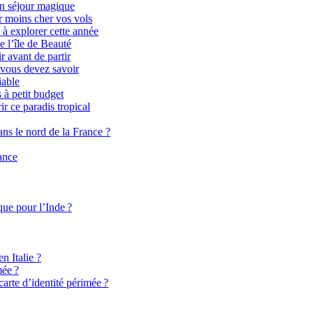
un séjour magique
r moins cher vos vols
s à explorer cette année
e l’île de Beauté
 avant de partir
vous devez savoir
iable
 à petit budget
r ce paradis tropical
ans le nord de la France ?
ance
que pour l’Inde ?
n Italie ?
mée ?
rte d’identité périmée ?