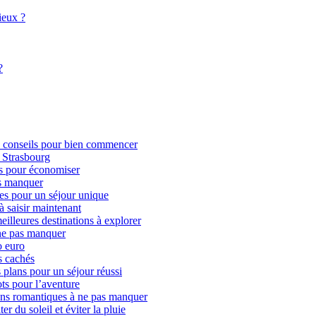
ieux ?
?
 conseils pour bien commencer
 Strasbourg
es pour économiser
as manquer
es pour un séjour unique
à saisir maintenant
eilleures destinations à explorer
 ne pas manquer
o euro
s cachés
plans pour un séjour réussi
ots pour l’aventure
ons romantiques à ne pas manquer
r du soleil et éviter la pluie