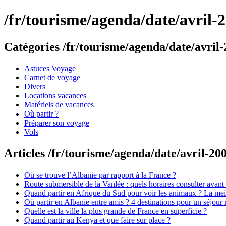
/fr/tourisme/agenda/date/avril-
Catégories /fr/tourisme/agenda/date/avril-
Astuces Voyage
Carnet de voyage
Divers
Locations vacances
Matériels de vacances
Où partir ?
Préparer son voyage
Vols
Articles /fr/tourisme/agenda/date/avril-20
Où se trouve l’Albanie par rapport à la France ?
Route submersible de la Vanlée : quels horaires consulter avant
Quand partir en Afrique du Sud pour voir les animaux ? La meil
Où partir en Albanie entre amis ? 4 destinations pour un séjour 
Quelle est la ville la plus grande de France en superficie ?
Quand partir au Kenya et que faire sur place ?