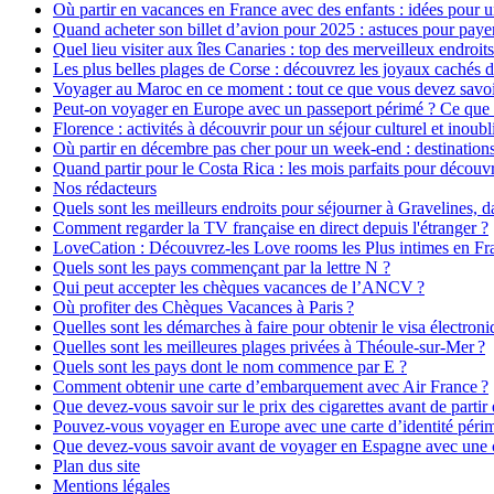
Où partir en vacances en France avec des enfants : idées pour 
Quand acheter son billet d’avion pour 2025 : astuces pour paye
Quel lieu visiter aux îles Canaries : top des merveilleux endroit
Les plus belles plages de Corse : découvrez les joyaux cachés d
Voyager au Maroc en ce moment : tout ce que vous devez savoir
Peut-on voyager en Europe avec un passeport périmé ? Ce que 
Florence : activités à découvrir pour un séjour culturel et inoubl
Où partir en décembre pas cher pour un week-end : destinations
Quand partir pour le Costa Rica : les mois parfaits pour découvri
Nos rédacteurs
Quels sont les meilleurs endroits pour séjourner à Gravelines, d
Comment regarder la TV française en direct depuis l'étranger ?
LoveCation : Découvrez-les Love rooms les Plus intimes en Fr
Quels sont les pays commençant par la lettre N ?
Qui peut accepter les chèques vacances de l’ANCV ?
Où profiter des Chèques Vacances à Paris ?
Quelles sont les démarches à faire pour obtenir le visa électroni
Quelles sont les meilleures plages privées à Théoule-sur-Mer ?
Quels sont les pays dont le nom commence par E ?
Comment obtenir une carte d’embarquement avec Air France ?
Que devez-vous savoir sur le prix des cigarettes avant de partir e
Pouvez-vous voyager en Europe avec une carte d’identité péri
Que devez-vous savoir avant de voyager en Espagne avec une ca
Plan dus site
Mentions légales